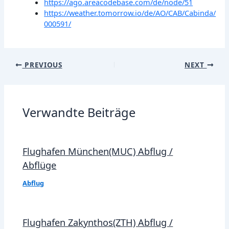
https://ago.areacodebase.com/de/node/51
https://weather.tomorrow.io/de/AO/CAB/Cabinda/
000591/
Post
PREVIOUS
NEXT
navigation
Verwandte Beiträge
Flughafen München(MUC) Abflug /
Abflüge
Abflug
Flughafen Zakynthos(ZTH) Abflug /