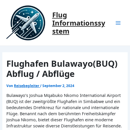
Zum
Inhalt
Flug
springen
Informationssy
Mai
stem
Men
Flughafen Bulawayo(BUQ)
Abflug / Abflüge
Von
Reisebegleiter
/
September 2, 2024
Bulawayo’s Joshua Mqabuko Nkomo International Airport
(BUQ) ist der zweitgrößte Flughafen in Simbabwe und ein
bedeutendes Drehkreuz für nationale und internationale
Flüge. Benannt nach dem berühmten Freiheitskämpfer
Joshua Nkomo, bietet dieser Flughafen eine moderne
Infrastruktur sowie diverse Dienstleistungen für Reisende.