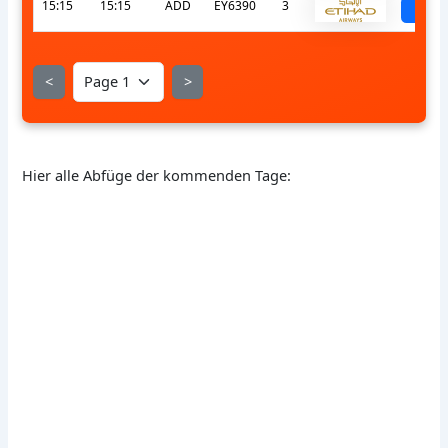
15:15
15:15
ADD
EY6390
3
sch
<
>
Hier alle Abfüge der kommenden Tage: