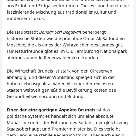
aus Erdöl- und Erdgasvorkommen. Dieses Land bietet eine
faszinierende Mischung aus traditioneller Kultur und
modernem Luxus.
Die Hauptstadt
Bandar Seri Begawan
beherbergt
historische Stätten wie die prächtige Omar Ali Saifuddien
Moschee, die als eines der Wahrzeichen des Landes gilt.
Für Naturfreunde gibt es im Ulu Temburong Nationalpark
atemberaubende Regenwälder zu erkunden.
Die Wirtschaft Bruneis ist stark von den Ölreserven
abhängig, und dieser Wohlstand spiegelt sich in der
hohen Lebensqualität wider. Als einer der reichsten
Staaten weltweit genießt die Bevölkerung kostenlose
Gesundheitsversorgung und Bildung.
Einer der einzigartigen Aspekte Bruneis
ist das
politische System; es handelt sich um eine absolute
Monarchie unter der Führung des Sultans, der gleichzeitig
Staatsoberhaupt und Premierminister ist. Dies verleiht
dem Land eine stabile Regierungsform, aber auch wenig