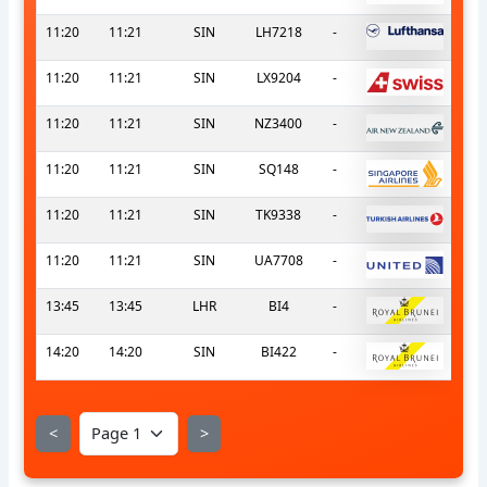
11:20
11:21
SIN
LH7218
-
11:20
11:21
SIN
LX9204
-
11:20
11:21
SIN
NZ3400
-
11:20
11:21
SIN
SQ148
-
11:20
11:21
SIN
TK9338
-
11:20
11:21
SIN
UA7708
-
13:45
13:45
LHR
BI4
-
14:20
14:20
SIN
BI422
-
<
>