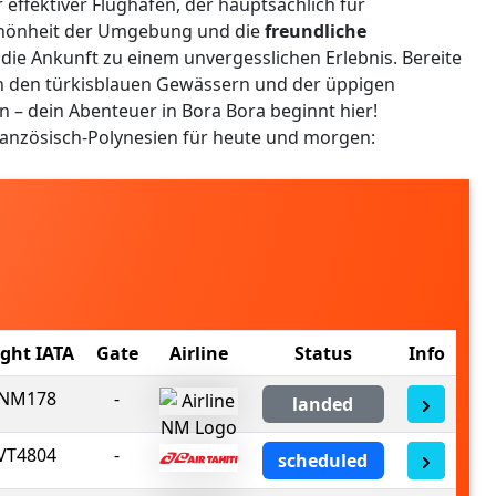
er effektiver Flughafen, der hauptsächlich für
Schönheit der Umgebung und die
freundliche
ie Ankunft zu einem unvergesslichen Erlebnis. Bereite
on den türkisblauen Gewässern und der üppigen
– dein Abenteuer in Bora Bora beginnt hier!
ranzösisch-Polynesien für heute und morgen:
ight IATA
Gate
Airline
Status
Info
NM178
-
landed
VT4804
-
scheduled