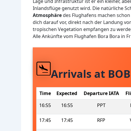
Lage und Infrastruktur ist er ein kleiner, ab
Inlandsflüge genutzt wird. Die natürliche 
Atmosphäre
des Flughafens machen schon d
dich darauf vor, direkt nach der Landung v
tropischen Vegetation empfangen zu werden 
Alle Ankünfte vom Flughafen Bora Bora in F
Arrivals at BOB
Time
Expected
Departure IATA
Fl
16:55
16:55
PPT
17:45
17:45
RFP