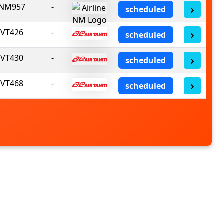
NM957
-
scheduled
VT426
-
scheduled
VT430
-
scheduled
VT468
-
scheduled