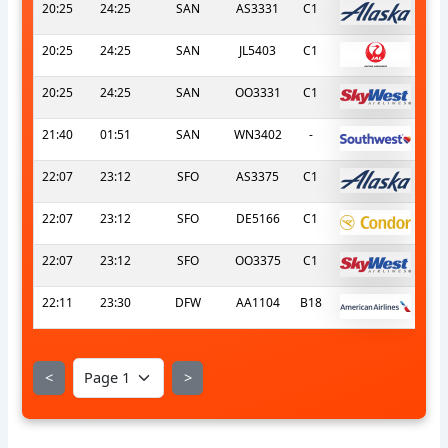
20:25
24:25
SAN
AS3331
C1
20:25
24:25
SAN
JL5403
C1
20:25
24:25
SAN
OO3331
C1
21:40
01:51
SAN
WN3402
-
22:07
23:12
SFO
AS3375
C1
22:07
23:12
SFO
DE5166
C1
22:07
23:12
SFO
OO3375
C1
22:11
23:30
DFW
AA1104
B18
<
>