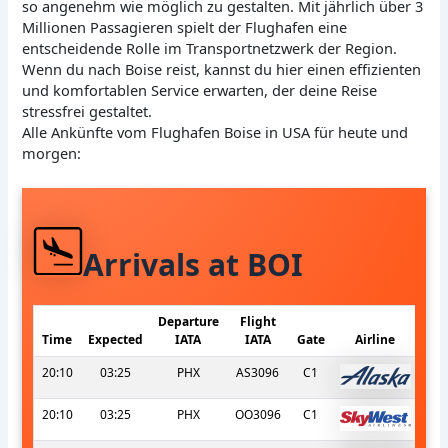
so angenehm wie möglich zu gestalten. Mit jährlich über 3
Millionen Passagieren spielt der Flughafen eine
entscheidende Rolle im Transportnetzwerk der Region.
Wenn du nach Boise reist, kannst du hier einen effizienten
und komfortablen Service erwarten, der deine Reise
stressfrei gestaltet.
Alle Ankünfte vom Flughafen Boise in USA für heute und
morgen:
Arrivals at BOI
Departure
Flight
Time
Expected
IATA
IATA
Gate
Airline
20:10
03:25
PHX
AS3096
C1
20:10
03:25
PHX
OO3096
C1