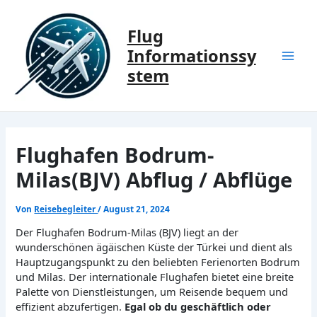
Zum
Inhalt
Flug
springen
Informationssy
Mai
stem
Men
Flughafen Bodrum-
Milas(BJV) Abflug / Abflüge
Von
Reisebegleiter
/
August 21, 2024
Der Flughafen Bodrum-Milas (BJV) liegt an der
wunderschönen ägäischen Küste der Türkei und dient als
Hauptzugangspunkt zu den beliebten Ferienorten Bodrum
und Milas. Der internationale Flughafen bietet eine breite
Palette von Dienstleistungen, um Reisende bequem und
effizient abzufertigen.
Egal ob du geschäftlich oder