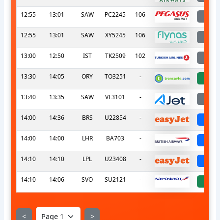
12:55
13:01
SAW
PC2245
106
l
12:55
13:01
SAW
XY5245
106
l
13:00
12:50
IST
TK2509
102
l
13:30
14:05
ORY
TO3251
-
a
13:40
13:35
SAW
VF3101
-
l
14:00
14:36
BRS
U22854
-
sch
14:00
14:00
LHR
BA703
-
sch
14:10
14:10
LPL
U23408
-
sch
14:10
14:06
SVO
SU2121
-
a
<
>