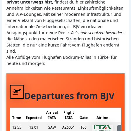
privat unterwegs bist,
findest du hier zahlreiche
Annehmlichkeiten wie Restaurants, Einkaufsmöglichkeiten
und VIP-Lounges. Mit seiner modernen Infrastruktur und
einer Vielzahl von Fluggesellschaften, die nationale und
internationale Ziele bedienen, ist BJV ein idealer
Ausgangspunkt für deine Reise.
Reisende schätzen besonders
die Nähe zu den malerischen Stränden und historischen
Stätten, die nur eine kurze Fahrt vom Flughafen entfernt
sind.
Alle Abflüge vom Flughafen Bodrum-Milas in Türkei für
heute und morgen:
Departures from BJV
Arrival
Flight
Time
Expected
IATA
IATA
Gate
Airline
S
12:55
13:01
SAW
AZ6051
106
l