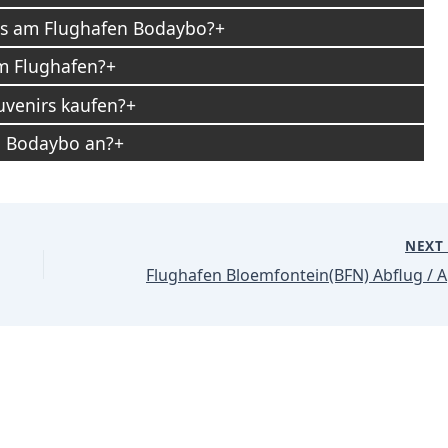
es am Flughafen Bodaybo?
am Flughafen?
venirs kaufen?
n Bodaybo an?
NEX
Flu