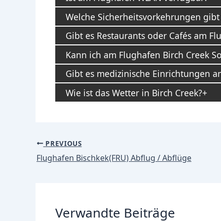
Welche Sicherheitsvorkehrungen gibt
Gibt es Restaurants oder Cafés am Fl
Kann ich am Flughafen Birch Creek S
Gibt es medizinische Einrichtungen 
Wie ist das Wetter in Birch Creek?
Post
PREVIOUS
navigation
Flughafen Bischkek(FRU) Abflug / Abflüge
Verwandte Beiträge