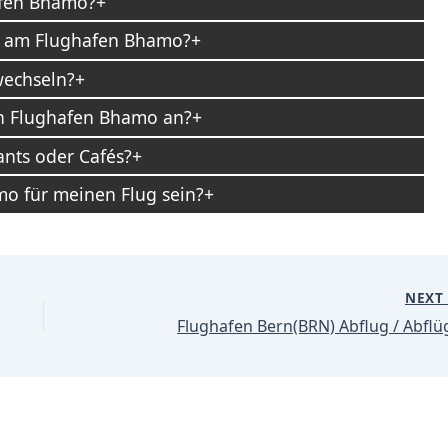
afen Bhamo?
es am Flughafen Bhamo?
wechseln?
en Flughafen Bhamo an?
nts oder Cafés?
mo für meinen Flug sein?
NEX
Flughafen Bern(BRN) Abflug / Abflü