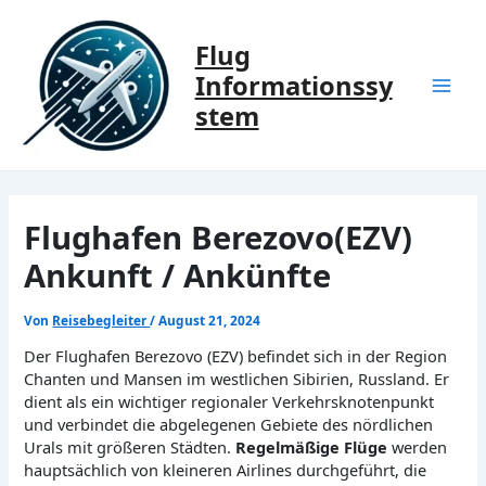
Zum
Inhalt
Flug
springen
Informationssy
Mai
stem
Men
Flughafen Berezovo(EZV)
Ankunft / Ankünfte
Von
Reisebegleiter
/
August 21, 2024
Der Flughafen Berezovo (EZV) befindet sich in der Region
Chanten und Mansen im westlichen Sibirien, Russland. Er
dient als ein wichtiger regionaler Verkehrsknotenpunkt
und verbindet die abgelegenen Gebiete des nördlichen
Urals mit größeren Städten.
Regelmäßige Flüge
werden
hauptsächlich von kleineren Airlines durchgeführt, die