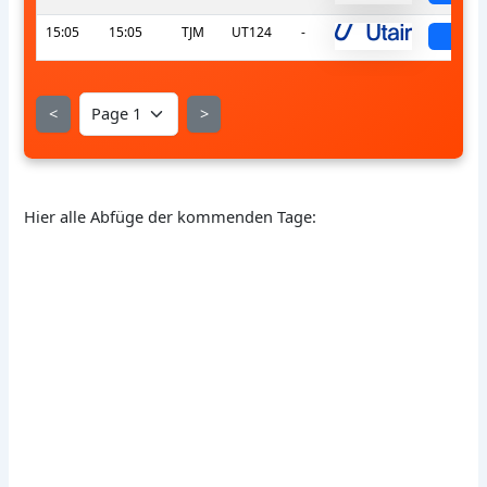
15:05
15:05
TJM
UT124
-
sche
<
>
Hier alle Abfüge der kommenden Tage: