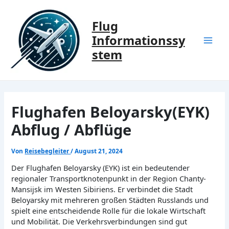
Zum
Inhalt
Flug
springen
Informationssy
Mai
stem
Men
Flughafen Beloyarsky(EYK)
Abflug / Abflüge
Von
Reisebegleiter
/
August 21, 2024
Der Flughafen Beloyarsky (EYK) ist ein bedeutender
regionaler Transportknotenpunkt in der Region Chanty-
Mansijsk im Westen Sibiriens. Er verbindet die Stadt
Beloyarsky mit mehreren großen Städten Russlands und
spielt eine entscheidende Rolle für die lokale Wirtschaft
und Mobilität. Die Verkehrsverbindungen sind gut