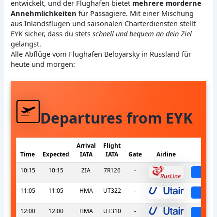
entwickelt, und der Flughafen bietet
mehrere morderne
Annehmlichkeiten
für Passagiere. Mit einer Mischung
aus Inlandsflügen und saisonalen Charterdiensten stellt
EYK sicher, dass du stets
schnell und bequem an dein Ziel
gelangst.
Alle Abflüge vom Flughafen Beloyarsky in Russland für
heute und morgen:
Departures from EYK
Arrival
Flight
Time
Expected
IATA
IATA
Gate
Airline
St
10:15
10:15
ZIA
7R126
-
sche
11:05
11:05
HMA
UT322
-
sche
12:00
12:00
HMA
UT310
-
sche