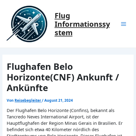
Zum
Inhalt
Flug
springen
Informationssy
Mai
stem
Men
Flughafen Belo
Horizonte(CNF) Ankunft /
Ankünfte
Von
Reisebegleiter
/
August 21, 2024
Der Flughafen Belo Horizonte (Confins), bekannt als
Tancredo Neves International Airport, ist der
Hauptflughafen der Region Minas Gerais in Brasilien. Er
befindet sich etwa 40 Kilometer nördlich des
Stadtzentrums von Belo Horizonte. Dieser Flughafen ist