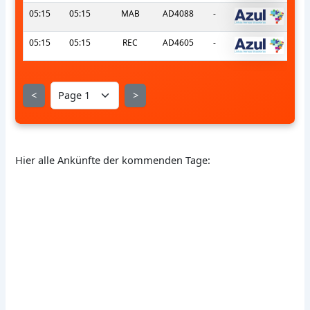
05:15
05:15
MAB
AD4088
-
05:15
05:15
REC
AD4605
-
<
>
Hier alle Ankünfte der kommenden Tage: