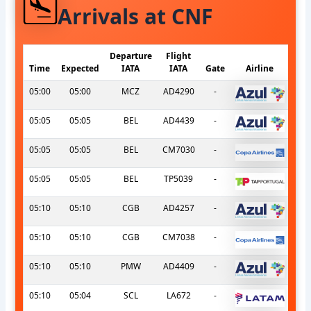
Arrivals at CNF
Departure
Flight
Time
Expected
IATA
IATA
Gate
Airline
05:00
05:00
MCZ
AD4290
-
05:05
05:05
BEL
AD4439
-
05:05
05:05
BEL
CM7030
-
05:05
05:05
BEL
TP5039
-
05:10
05:10
CGB
AD4257
-
05:10
05:10
CGB
CM7038
-
05:10
05:10
PMW
AD4409
-
05:10
05:04
SCL
LA672
-