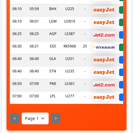
06:10
05:59
BHX
U225
-
a
06:10
06:01
LGW
U2819
-
a
06:25
06:25
AGP
LS387
-
sch
06:30
06:21
EDI
RK5968
25
a
06:40
06:40
GLA
U251
-
sch
06:40
06:40
STN
U235
-
sch
06:50
07:09
PMI
LS361
-
sch
07:00
07:00
LPL
U277
-
sch
<
>