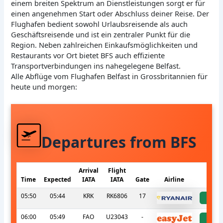
einem breiten Spektrum an Dienstleistungen sorgt er für
einen angenehmen Start oder Abschluss deiner Reise. Der
Flughafen bedient sowohl Urlaubsreisende als auch
Geschäftsreisende und ist ein zentraler Punkt für die
Region. Neben zahlreichen Einkaufsmöglichkeiten und
Restaurants vor Ort bietet BFS auch effiziente
Transportverbindungen ins nahegelegene Belfast.
Alle Abflüge vom Flughafen Belfast in Grossbritannien für
heute und morgen:
Departures from BFS
Arrival
Flight
Time
Expected
IATA
IATA
Gate
Airline
S
05:50
05:44
KRK
RK6806
17
a
06:00
05:49
FAO
U23043
-
a