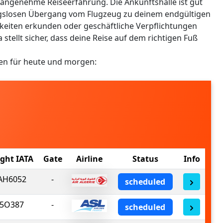
 angenehme Reiseerfahrung. Die Ankunftshalle ist gut
ungslosen Übergang vom Flugzeug zu deinem endgültigen
gkeiten erkunden oder geschäftliche Verpflichtungen
tellt sicher, dass deine Reise auf dem richtigen Fuß
ien für heute und morgen:
ight IATA
Gate
Airline
Status
Info
AH6052
-
scheduled
5O387
-
scheduled