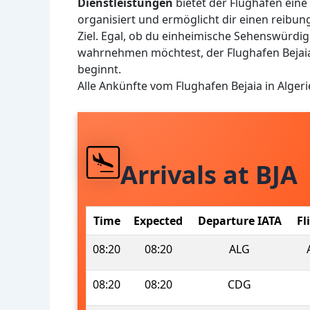
Dienstleistungen
bietet der Flughafen eine
organisiert und ermöglicht dir einen reib
Ziel. Egal, ob du einheimische Sehenswürdi
wahrnehmen möchtest, der Flughafen Bejaia s
beginnt.
Alle Ankünfte vom Flughafen Bejaia in Alger
Arrivals at BJA
Time
Expected
Departure IATA
Fl
08:20
08:20
ALG
08:20
08:20
CDG