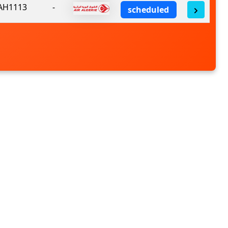
AH1113
-
scheduled