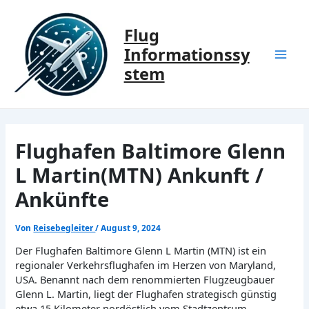
Zum
Inhalt
Flug
springen
Informationssy
Mai
stem
Men
Flughafen Baltimore Glenn
L Martin(MTN) Ankunft /
Ankünfte
Von
Reisebegleiter
/
August 9, 2024
Der Flughafen Baltimore Glenn L Martin (MTN) ist ein
regionaler Verkehrsflughafen im Herzen von Maryland,
USA. Benannt nach dem renommierten Flugzeugbauer
Glenn L. Martin, liegt der Flughafen strategisch günstig
etwa 15 Kilometer nordöstlich vom Stadtzentrum