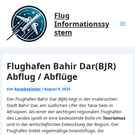
Zum
Inhalt
Flug
springen
Informationssy
Mai
stem
Men
Flughafen Bahir Dar(BJR)
Abflug / Abflüge
Von
Reisebegleiter
/
August 9, 2024
Der Flughafen Bahir Dar (BJR) liegt in der malerischen
Stadt Bahir Dar, am südlichen Ufer des Tana-Sees in
Äthiopien. Als einer der wichtigen regionalen Flughäfen
des Landes spielt er eine bedeutende Rolle im
Tourismus
und in der
wirtschaftlichen Entwicklung
der Region. Der
Flughafen bietet regelmäßige Inlandsflüge, die