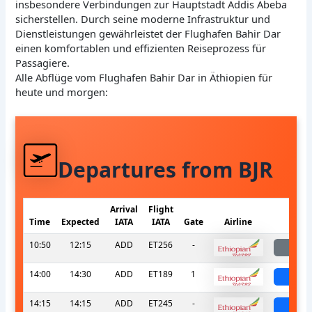
insbesondere Verbindungen zur Hauptstadt Addis Abeba
sicherstellen. Durch seine moderne Infrastruktur und
Dienstleistungen gewährleistet der Flughafen Bahir Dar
einen komfortablen und effizienten Reiseprozess für
Passagiere.
Alle Abflüge vom Flughafen Bahir Dar in Äthiopien für
heute und morgen:
Departures from BJR
Arrival
Flight
Time
Expected
IATA
IATA
Gate
Airline
Sta
10:50
12:15
ADD
ET256
-
lan
14:00
14:30
ADD
ET189
1
sche
14:15
14:15
ADD
ET245
-
sche