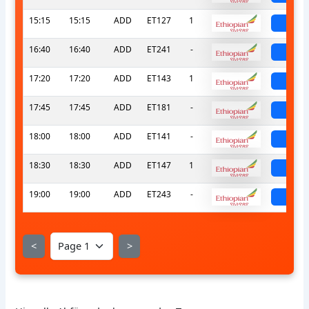
15:15
15:15
ADD
ET127
1
sche
16:40
16:40
ADD
ET241
-
sche
17:20
17:20
ADD
ET143
1
sche
17:45
17:45
ADD
ET181
-
sche
18:00
18:00
ADD
ET141
-
sche
18:30
18:30
ADD
ET147
1
sche
19:00
19:00
ADD
ET243
-
sche
<
>