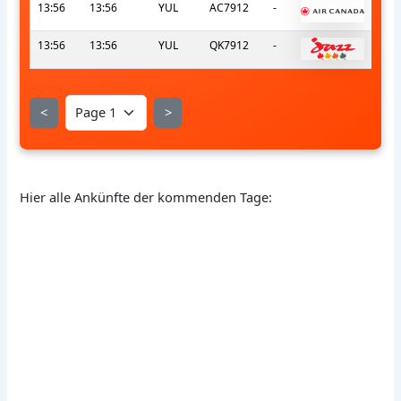
13:56
13:56
YUL
AC7912
-
13:56
13:56
YUL
QK7912
-
<
>
Hier alle Ankünfte der kommenden Tage: