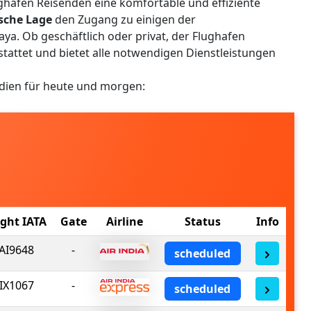
ghafen Reisenden eine komfortable und effiziente
ische Lage
den Zugang zu einigen der
a. Ob geschäftlich oder privat, der Flughafen
tattet und bietet alle notwendigen Dienstleistungen
ndien für heute und morgen:
ight IATA
Gate
Airline
Status
Info
AI9648
-
scheduled
IX1067
-
scheduled