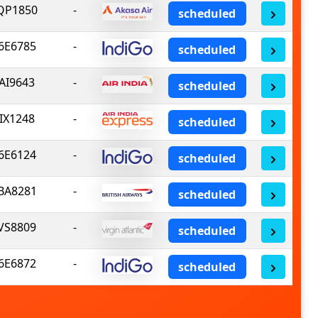
QP1850
-
scheduled
6E6785
-
scheduled
AI9643
-
scheduled
IX1248
-
scheduled
6E6124
-
scheduled
BA8281
-
scheduled
VS8809
-
scheduled
6E6872
-
scheduled