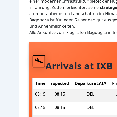
einer modernen Infrastruktur bietet der Flu
Erfahrung. Zudem erleichtert seine
strateg
atemberaubendsten Landschaften im Himalay
Bagdogra ist für jeden Reisenden gut ausges
und Annehmlichkeiten.
Alle Ankünfte vom Flughafen Bagdogra in I
Arrivals at IXB
Time
Expected
Departure IATA
Fl
08:15
08:15
DEL
08:15
08:15
DEL