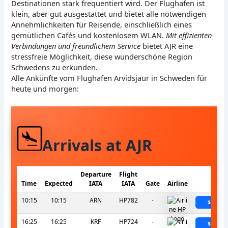
Destinationen stark frequentiert wird. Der Flughafen ist
klein, aber gut ausgestattet und bietet alle notwendigen
Annehmlichkeiten für Reisende, einschließlich eines
gemütlichen Cafés und kostenlosem WLAN.
Mit effizienten
Verbindungen und freundlichem Service
bietet AJR eine
stressfreie Möglichkeit, diese wunderschöne Region
Schwedens zu erkunden.
Alle Ankünfte vom Flughafen Arvidsjaur in Schweden für
heute und morgen:
Arrivals at AJR
Departure
Flight
Time
Expected
IATA
IATA
Gate
Airline
Stat
10:15
10:15
ARN
HP782
-
sched
16:25
16:25
KRF
HP724
-
sched