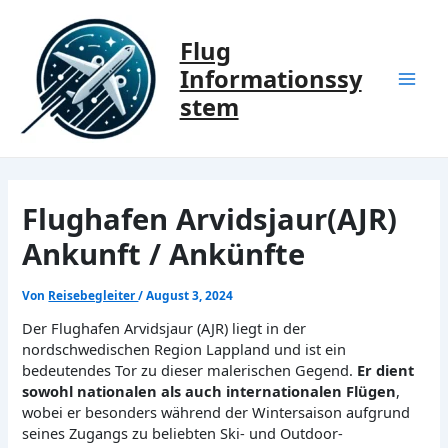
Zum
Inhalt
Flug
springen
Informationssy
Mai
stem
Men
Flughafen Arvidsjaur(AJR)
Ankunft / Ankünfte
Von
Reisebegleiter
/
August 3, 2024
Der Flughafen Arvidsjaur (AJR) liegt in der
nordschwedischen Region Lappland und ist ein
bedeutendes Tor zu dieser malerischen Gegend.
Er dient
sowohl nationalen als auch internationalen Flügen
,
wobei er besonders während der Wintersaison aufgrund
seines Zugangs zu beliebten Ski- und Outdoor-