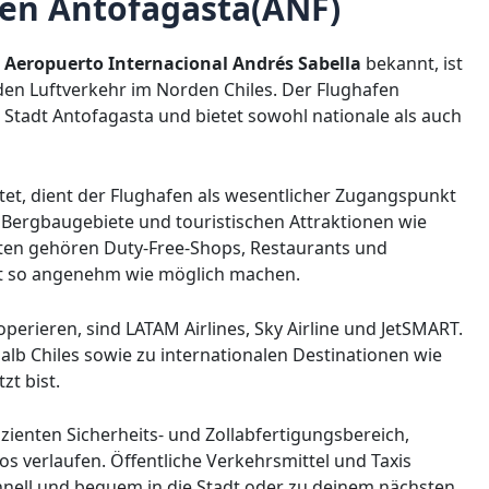
fen Antofagasta(ANF)
s
Aeropuerto Internacional Andrés Sabella
bekannt, ist
en Luftverkehr im Norden Chiles. Der Flughafen
r Stadt Antofagasta und bietet sowohl nationale als auch
tet, dient der Flughafen als wesentlicher Zugangspunkt
n Bergbaugebiete und touristischen Attraktionen wie
en gehören Duty-Free-Shops, Restaurants und
lt so angenehm wie möglich machen.
operieren, sind LATAM Airlines, Sky Airline und JetSMART.
lb Chiles sowie zu internationalen Destinationen wie
zt bist.
zienten Sicherheits- und Zollabfertigungsbereich,
s verlaufen. Öffentliche Verkehrsmittel und Taxis
hnell und bequem in die Stadt oder zu deinem nächsten