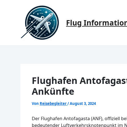
Zum
Inhalt
springen
Flug Informatio
Flughafen Antofagas
Ankünfte
Von
Reisebegleiter
/
August 3, 2024
Der Flughafen Antofagasta (ANF), offiziell be
bedeutender Luftverkehrsknotenpunkt im Nor