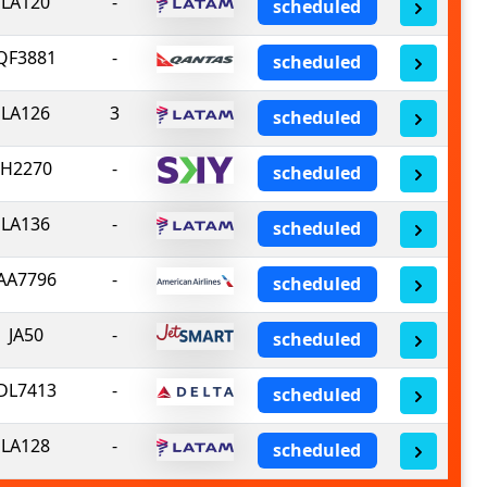
LA120
-
scheduled
QF3881
-
scheduled
LA126
3
scheduled
H2270
-
scheduled
LA136
-
scheduled
AA7796
-
scheduled
JA50
-
scheduled
DL7413
-
scheduled
LA128
-
scheduled