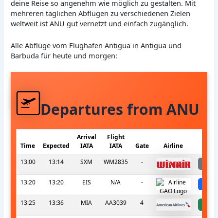
deine Reise so angenehm wie möglich zu gestalten. Mit
mehreren täglichen Abflügen zu verschiedenen Zielen
weltweit ist ANU gut vernetzt und einfach zugänglich.
Alle Abflüge vom Flughafen Antigua in Antigua und
Barbuda für heute und morgen:
Departures from ANU
Arrival
Flight
Time
Expected
IATA
IATA
Gate
Airline
13:00
13:14
SXM
WM2835
-
l
13:20
13:20
EIS
N/A
-
sc
13:25
13:36
MIA
AA3039
4