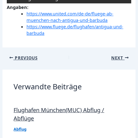
Angaben:
https://www.united.com/de-de/fluege-ab-
muenchen-nach-antigua-und-barbuda
https://www.fluege.de/flughafen/antigua-und-
barbuda
Post
PREVIOUS
NEXT
navigation
Verwandte Beiträge
Flughafen München(MUC) Abflug /
Abflüge
Abflug