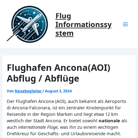
Zum
Inhalt
Flug
springen
Informationssy
Mai
stem
Men
Flughafen Ancona(AOI)
Abflug / Abflüge
Von
Reisebegleiter
/
August 3, 2024
Der Flughafen Ancona (AOI), auch bekannt als Aeroporto
di Ancona-Falconara, ist ein zentraler Knotenpunkt für
Reisende in der Region Marken und liegt etwa 12 km
westlich der Stadt Ancona. Er bietet sowohl
nationale
als
auch
internationale Flüge
, was ihn zu einem wichtigen
Drehkreuz für Geschäfts- und Urlaubsreisende macht.