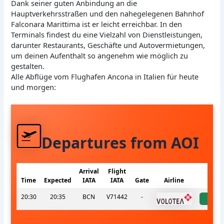
Dank seiner guten Anbindung an die
Hauptverkehrsstraßen und den nahegelegenen Bahnhof
Falconara Marittima ist er leicht erreichbar. In den
Terminals findest du eine Vielzahl von Dienstleistungen,
darunter Restaurants, Geschäfte und Autovermietungen,
um deinen Aufenthalt so angenehm wie möglich zu
gestalten.
Alle Abflüge vom Flughafen Ancona in Italien für heute
und morgen:
Departures from AOI
Arrival
Flight
Time
Expected
IATA
IATA
Gate
Airline
St
20:30
20:35
BCN
V71442
-
ac