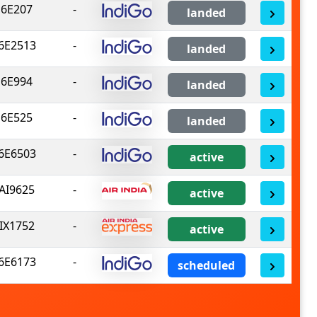
6E207
-
landed
6E2513
-
landed
6E994
-
landed
6E525
-
landed
6E6503
-
active
AI9625
-
active
IX1752
-
active
6E6173
-
scheduled